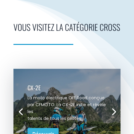
VOUS VISITEZ LA CATÉGORIE CROSS
CX-2E
La moto électrique Off Road conçue
par CFMOTO. La CX-2E initie et révèle
les
talents de tous les pilotes.
Découvrir