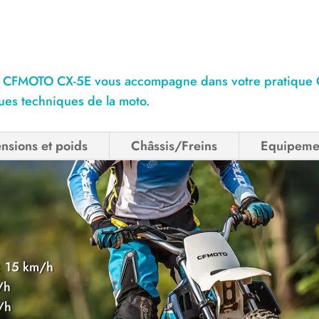
, le CFMOTO CX-5E vous accompagne dans votre pratique 
ques techniques de la moto.
nsions et poids
Châssis/Freins
Equipemen
: 15 km/h
/h
/h