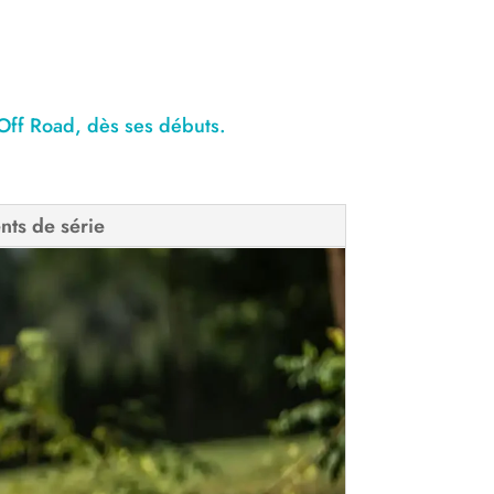
Off Road, dès ses débuts.
ts de série