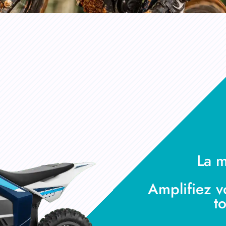
La m
Amplifiez v
t