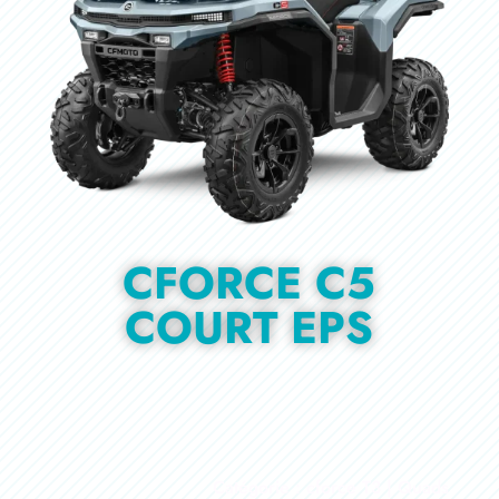
CFORCE C5
COURT EPS
Catégorie : cforce T3 | Quads