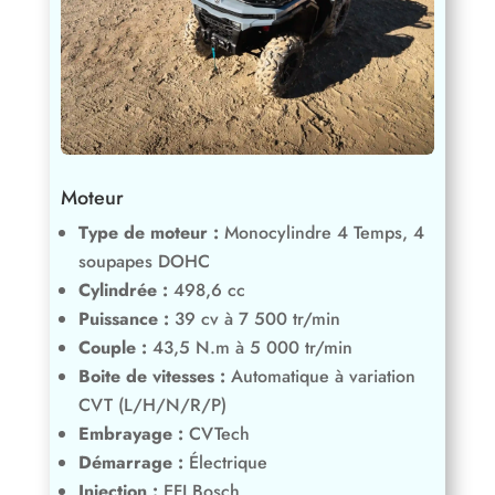
Moteur
Type de moteur :
Monocylindre 4 Temps, 4
soupapes DOHC
Cylindrée :
498,6 cc
Puissance :
39 cv à 7 500 tr/min
Couple :
43,5 N.m à 5 000 tr/min
Boite de vitesses :
Automatique à variation
CVT (L/H/N/R/P)
Embrayage :
CVTech
Démarrage :
Électrique
Injection :
EFI Bosch