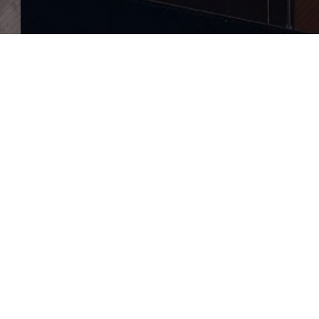

califmoto06@gmail.com

04 93 56 65 65
