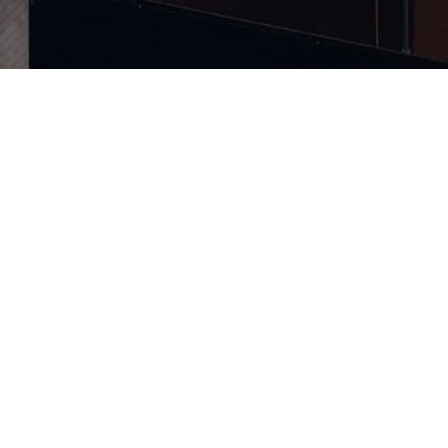

califmoto06@gmail.com

04 93 56 65 65
