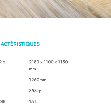
ACTÉRISTIQUES
 x
2180 x 1100 x 1150
mm
1260mm
358kg
OIR
15 L