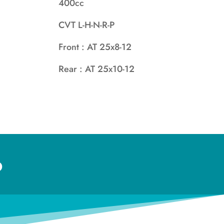
400cc
CVT L-H-N-R-P
Front : AT 25x8-12
Rear : AT 25x10-12
o