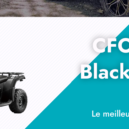
CF
Blac
Le meilleu