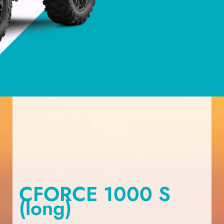
*+200€ surcharge 
CFORCE 1000 S
(long)