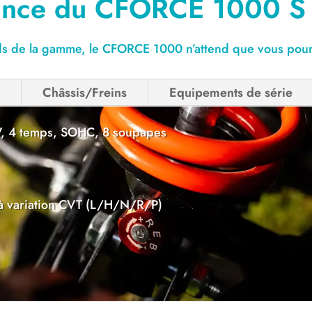
sance du CFORCE 1000 S
ds de la gamme, le CFORCE 1000 n’attend que vous pour
s
Châssis/Freins
Equipements de série
 V, 4 temps, SOHC, 8 soupapes
à variation CVT (L/H/N/R/P)