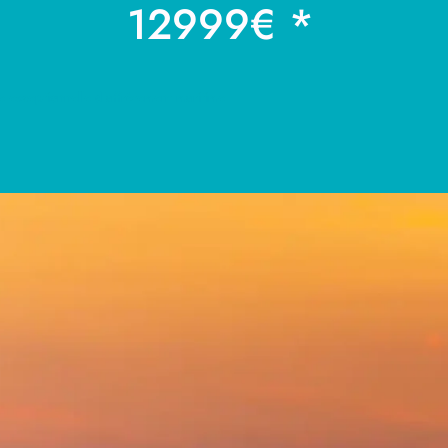
12999€ *
exceptionnelle d’affrètement maritime