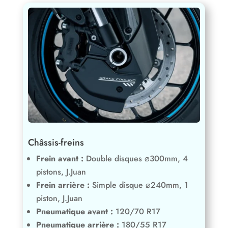
Châssis-freins
Frein avant :
Double disques ⌀300mm, 4
pistons, J.Juan
Frein arrière :
Simple disque ⌀240mm, 1
piston, J.Juan
Pneumatique avant :
120/70 R17
Pneumatique arrière :
180/55 R17
Suspensions avant :
KYB ⌀41mm réglables
Suspensions arrière :
KYB réglable