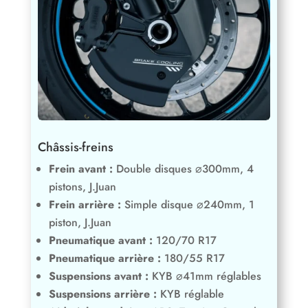
Châssis-freins
Frein avant :
Double disques ⌀300mm, 4
pistons, J.Juan
Frein arrière :
Simple disque ⌀240mm, 1
piston, J.Juan
Pneumatique avant :
120/70 R17
Pneumatique arrière :
180/55 R17
Suspensions avant :
KYB ⌀41mm réglables
Suspensions arrière :
KYB réglable
Aide à la conduite :
ABS, Traction Control
réglable