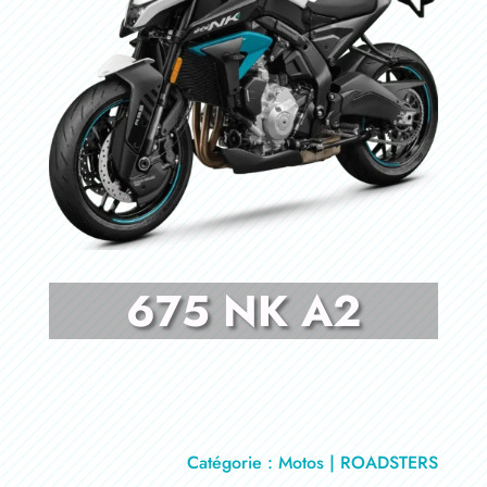
675 NK A2
Catégorie : Motos | ROADSTERS