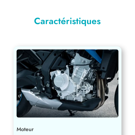
Caractéristiques
Moteur
Type de moteur :
3 cylindres en ligne, 4
temps
Refroidissement :
Liquide