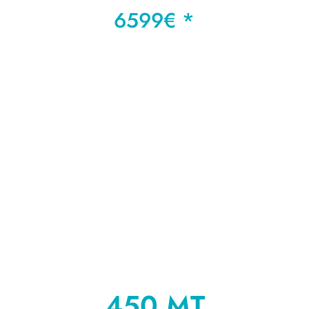
6599€ *
450 MT