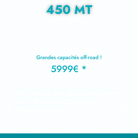
450 MT
Catégorie : Motos | MT-TRAIL
Grandes capacités off-road !
5999€ *
* Prix indicatif TTC public. Hors frais de mise en
service et d’immatriculation. Prix sujet à
modification sans préavis.